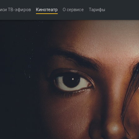
иси ТВ-эфиров
Кинотеатр
О сервисе
Тарифы