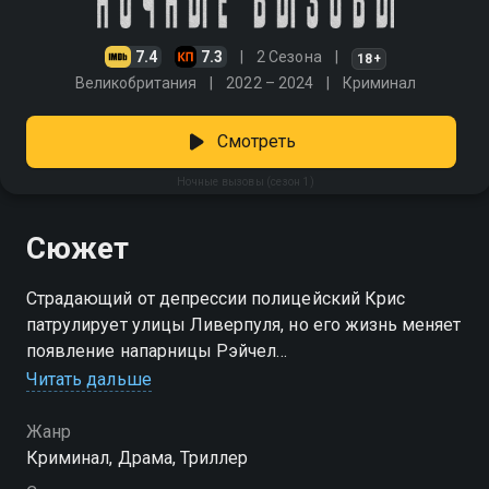
7.4
7.3
2 Сезона
18+
Великобритания
2022 – 2024
Криминал
Смотреть
Ночные вызовы (сезон 1)
Сюжет
Страдающий от депрессии полицейский Крис
патрулирует улицы Ливерпуля, но его жизнь меняет
появление напарницы Рэйчел
Читать дальше
Посмотреть онлайн 1 сезон сериала Ночные
вызовы вы можете совершенно бесплатно в
Жанр
хорошем HD качестве на Смотрёшке
Криминал, Драма, Триллер