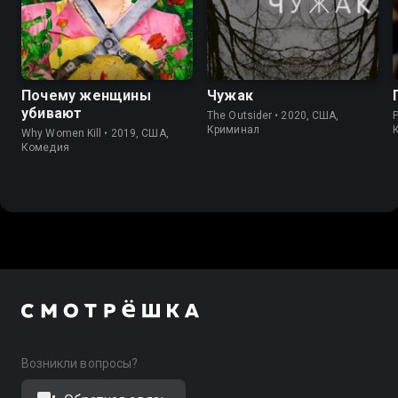
8.3
8.3
7.2
7.6
Почему женщины
Чужак
убивают
The Outsider • 2020, США,
Криминал
Why Women Kill • 2019, США,
Комедия
Возникли вопросы?