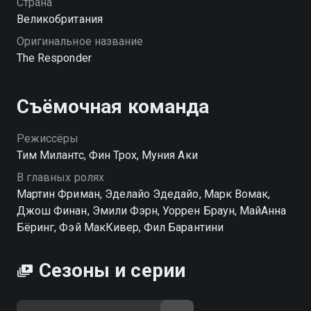
Страна
Великобритания
Оригинальное название
The Responder
Съёмочная команда
Режиссёры
Тим Милантс, Фин Трох, Муния Аки
В главных ролях
Мартин Фриман, Эделайо Эдедайо, Марк Вомак,
Джош Финан, Эмили Фэрн, Уоррен Браун, МайАнна
Бёринг, Фэй МакКивер, Фил Барантини
Сезоны и серии