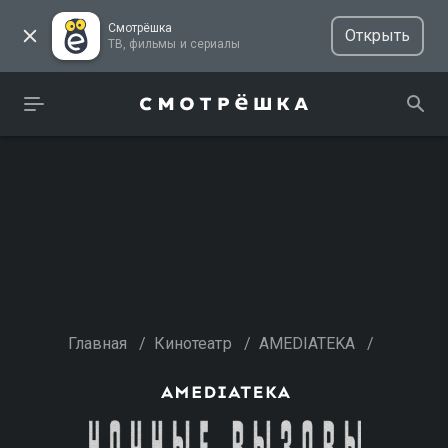
Смотрёшка
Открыть
ТВ, фильмы и сериалы
Главная
/
Кинотеатр
/
AMEDIATEKA
/