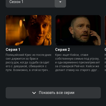
Серия 1
Серия 2
Полицейский Крис из последних
Крис ищет Кейси, ставя
сил держится за брак и
собственную семью под угрозу,
рассудок, когда судьба сводит
и одновременно присматривает
его с девушкой, сбившейся с
за стажеркой Рейчел. Кейси же
пути. Возможно, в этой встрече
делает ставку на старого друга,
— путь к искуплению. Но от
которому, как ей кажется,
прежних ошибок не так-то легко
можно доверять. Это решение
избавиться.
может обойтись ей очень
дорого.
Показать все серии