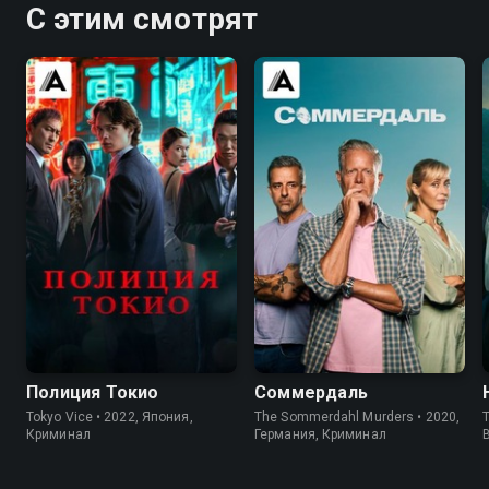
С этим смотрят
8.2
8.1
7.5
6.4
Полиция Токио
Соммердаль
Tokyo Vice • 2022, Япония,
The Sommerdahl Murders • 2020,
T
Криминал
Германия, Криминал