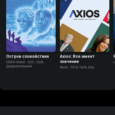
5.7
6.6
Остров спокойствия
Axios: Все имеет
значение
Chillin Island • 2021, США,
L
Документальный
Axios • 2018, США, Шоу