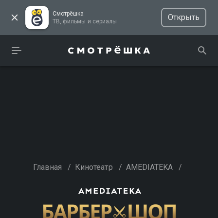
Смотрёшка
Открыть
ТВ, фильмы и сериалы
Главная
/
Кинотеатр
/
AMEDIATEKA
/