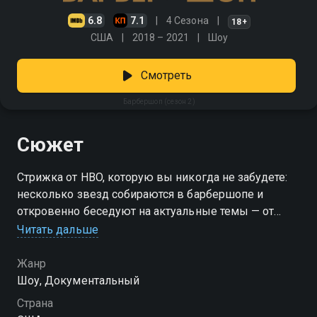
6.8
7.1
4 Сезона
18+
США
2018 – 2021
Шоу
Смотреть
Барбершоп (сезон 2)
Сюжет
Стрижка от HBO, которую вы никогда не забудете:
несколько звезд собираются в барбершопе и
откровенно беседуют на актуальные темы — от
спорта и бизнеса до поп-культуры и происходящего
Читать дальше
в мире.
Жанр
Посмотреть онлайн 2 сезон сериала Барбершоп вы
Шоу, Документальный
можете совершенно бесплатно в хорошем HD
Страна
качестве на Смотрёшке