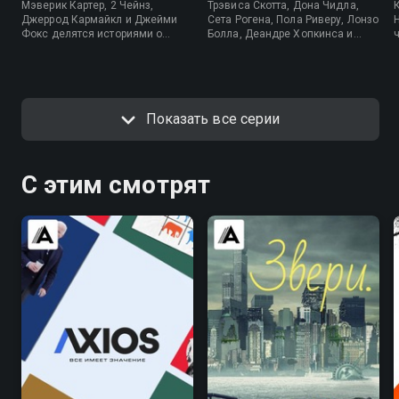
Мэверик Картер, 2 Чейнз,
Трэвиса Скотта, Дона Чидла,
Джеррод Кармайкл и Джейми
Сета Рогена, Пола Риверу, Лонзо
Фокс делятся историями о
Болла, Деандре Хопкинса и
победах, провалах и личных
Джимми Айовина. В шуме
поворотах. Разговор свободно
барбершопа переплетаются
скользит от спорта к музыке, от
баскетбол, музыка и кино, а
сцены к жизни за ее пределами.
заодно истории, что редко
попадают в прессу.
Показать все серии
С этим смотрят