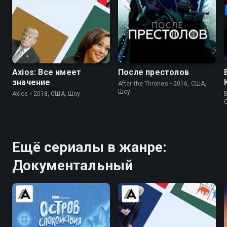
6.6
6.2
5.0
Axios: Все имеет
После престолов
значение
After the Thrones • 2016, США,
Шоу
Axios • 2018, США, Шоу
B
Ещё сериалы в жанре:
Документальный