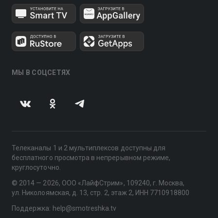
МЫ В СОЦСЕТЯХ
Телеканалы 1 и 2 мультиплексов доступны для
бесплатного просмотра в непрерывном режиме,
круглосуточно.
© 2014 — 2026, ООО «ЛайфСтрим», 109240, г. Москва,
ул. Николоямская, д. 13, стр. 2, этаж 2, ИНН 7710918800
Поддержка: help@smotreshka.tv