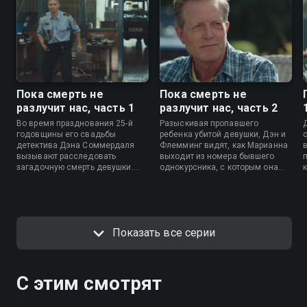
Пока смерть не
Пока смерть не
разлучит нас, часть 1
разлучит нас, часть 2
Во время празднования 25-й
Разыскивая пропавшего
годовщины его свадьбы
ребенка убитой девушки, Дэн и
детектива Дэна Соммердаля
Флемминг видят, как Марианна
вызывают расследовать
выходит из номера бывшего
загадочную смерть девушки.
однокурсника, с которым она
Планы Дэна провести
провела ночь. Расследование
романтический вечер с женой
приводит детективов к
оказываются под угрозой.
преступникам,
эксплуатирующим труд
нелегальных эмигрантов.
Показать все серии
С этим смотрят