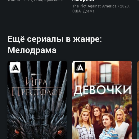
Warrior • 2019, США, Криминал
W
The Plot Against America • 2020,
США, Драма
Ещё сериалы в жанре:
Мелодрама