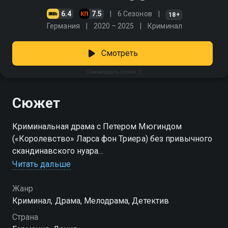
6.4
7.5
6 Сезонов
18+
Германия
2020 – 2025
Криминал
Смотреть
Соммердаль (сезон 1)
Сюжет
Криминальная драма с Петером Мюгиндом
(«Королевство» Ларса фон Триера) без привычного
скандинавского нуара
Читать дальше
Посмотреть онлайн 1 сезон сериала Соммердаль
вы можете совершенно бесплатно в хорошем HD
Жанр
качестве на Смотрёшке
Криминал, Драма, Мелодрама, Детектив
Страна