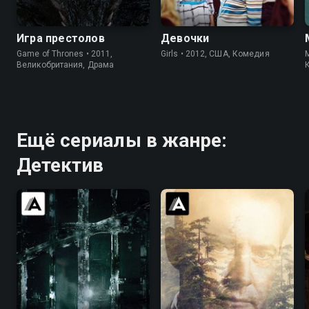
9.0
9.2
7.4
7.4
Игра престолов
Девочки
Game of Thrones • 2011,
Girls • 2012, США, Комедия
M
Великобритания, Драма
Ещё сериалы в жанре:
Детектив