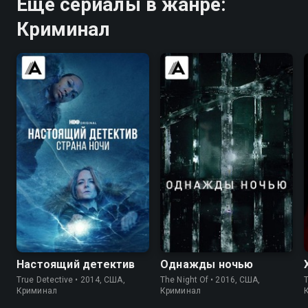
Ещё сериалы в жанре:
Криминал
8.7
9.0
7.8
8.4
Настоящий детектив
Однажды ночью
True Detective • 2014, США,
The Night Of • 2016, США,
T
Криминал
Криминал