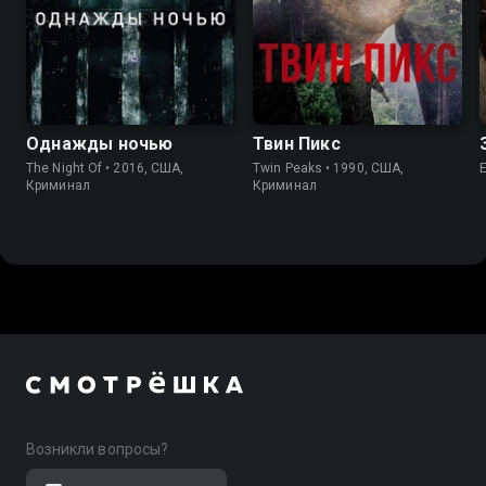
7.8
8.4
8.4
8.7
Однажды ночью
Твин Пикс
The Night Of • 2016, США,
Twin Peaks • 1990, США,
Криминал
Криминал
Возникли вопросы?