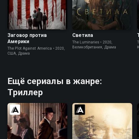
6.7
7.3
7.0
6.4
Заговор против
Светила
Америки
The Luminaries • 2020,
Великобритания, Драма
The Plot Against America • 2020,
США, Драма
Ещё сериалы в жанре:
Триллер