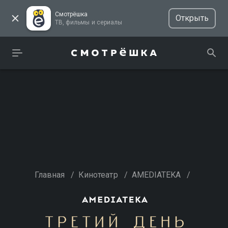
Смотрёшка
Открыть
ТВ, фильмы и сериалы
Главная
/
Кинотеатр
/
AMEDIATEKA
/