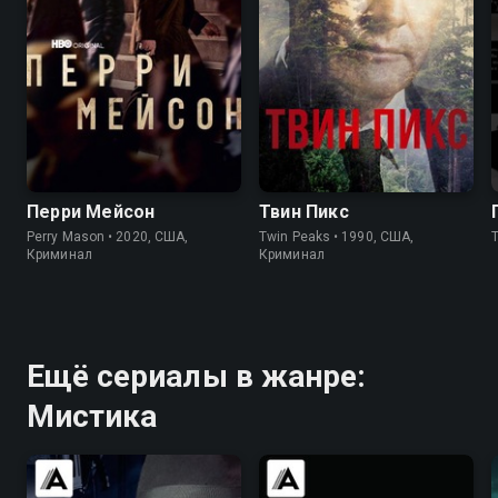
7.6
7.6
8.4
8.7
Перри Мейсон
Твин Пикс
Perry Mason • 2020, США,
Twin Peaks • 1990, США,
Криминал
Криминал
Ещё сериалы в жанре:
Мистика