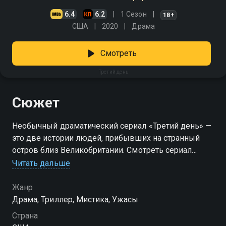
6.4
6.2
1 Сезон
18+
США
2020
Драма
Смотреть
Третий день
Сюжет
Необычный драматический сериал «Третий день» —
это две истории людей, прибывших на странный
остров близ Великобритании. Смотреть сериал
«Третий день» онлайн в хорошем качестве вы
Читать дальше
можете в подписке Амедиатека в Смотрёшке.
Жанр
Драма, Триллер, Мистика, Ужасы
Страна