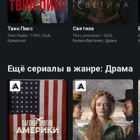
8.4
8.7
7.0
6.4
Твин Пикс
Светила
Twin Peaks • 1990, США,
The Luminaries • 2020,
I
Криминал
Великобритания, Драма
Ещё сериалы в жанре: Драма