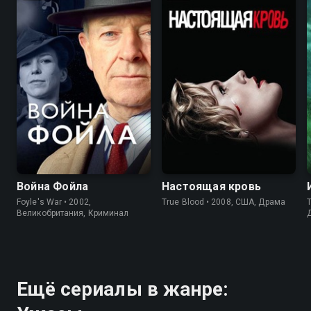
8.4
8.6
7.7
7.9
Война Фойла
Настоящая кровь
Foyle's War • 2002,
True Blood • 2008, США, Драма
Великобритания, Криминал
Ещё сериалы в жанре: