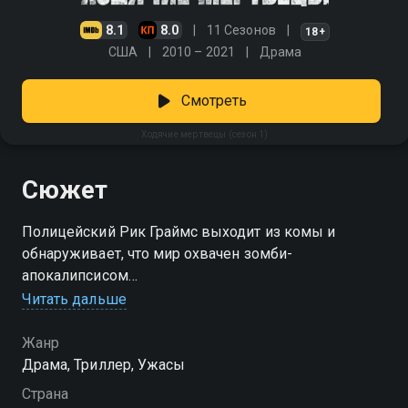
8.1
8.0
11 Сезонов
18+
США
2010 – 2021
Драма
Смотреть
Ходячие мертвецы (сезон 1)
Сюжет
Полицейский Рик Граймс выходит из комы и
обнаруживает, что мир охвачен зомби-
апокалипсисом
Читать дальше
Посмотреть онлайн 1 сезон сериала Ходячие
мертвецы вы можете совершенно бесплатно в
Жанр
хорошем HD качестве на Смотрёшке
Драма, Триллер, Ужасы
Страна