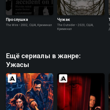
8.5
9.3
7.2
7.6
Прослушка
Чужак
The Wire • 2002, США, Криминал
The Outsider • 2020, США,
T
Криминал
Ещё сериалы в жанре:
Ужасы