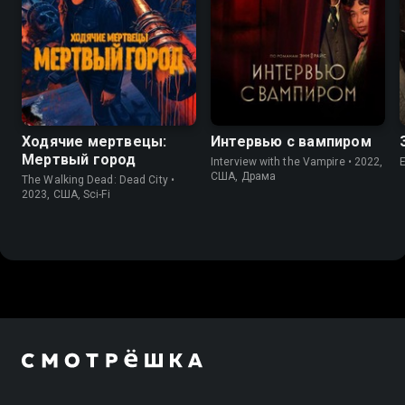
7.5
7.0
7.6
7.6
Ходячие мертвецы:
Интервью с вампиром
Мертвый город
Interview with the Vampire • 2022,
США, Драма
The Walking Dead: Dead City •
2023, США, Sci-Fi