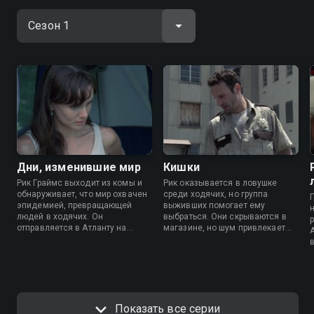
Дни, изменившие мир
Кишки
Рик Граймс выходит из комы и
Рик оказывается в ловушке
обнаруживает, что мир охвачен
среди ходячих, но группа
эпидемией, превращающей
выживших помогает ему
людей в ходячих. Он
выбраться. Они скрываются в
отправляется в Атланту на
магазине, но шум привлекает
поиски семьи, сталкивается с
зомби. Пытаясь спастись, герои
опасностью и встречает первых
находят способ покинуть город,
выживших.
однако сталкиваются с новыми
угрозами.
Показать все серии