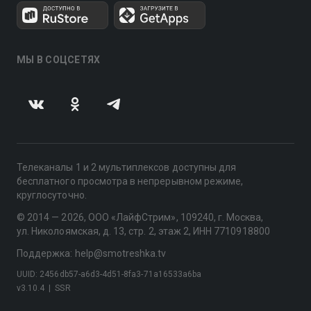
МЫ В СОЦСЕТЯХ
Телеканалы 1 и 2 мультиплексов доступны для
бесплатного просмотра в непрерывном режиме,
круглосуточно.
© 2014 — 2026, ООО «ЛайфСтрим», 109240, г. Москва,
ул. Николоямская, д. 13, стр. 2, этаж 2, ИНН 7710918800
Поддержка: help@smotreshka.tv
UUID: 2456db57-a6d3-4d51-8fa3-71a16533a6ba
v3.10.4
|
SSR