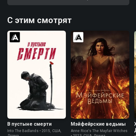
С этим смотрят
7.7
7.9
7.2
6.2
В пустыне смерти
Мэйфейрские ведьмы
Into The Badlands • 2015, США,
Anne Rice's The Mayfair Witches
Драма
• 2023, США, Драма