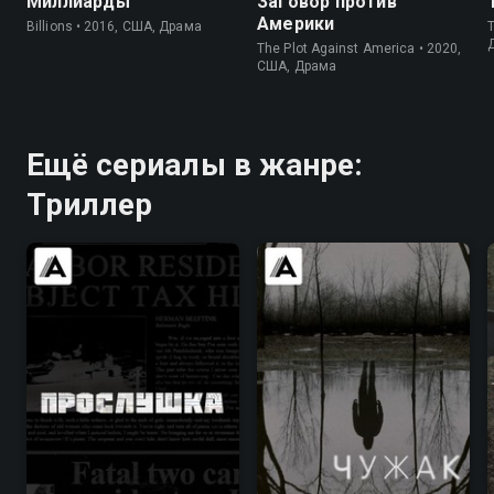
Миллиарды
Заговор против
Америки
Billions • 2016, США, Драма
T
The Plot Against America • 2020,
США, Драма
Ещё сериалы в жанре:
Триллер