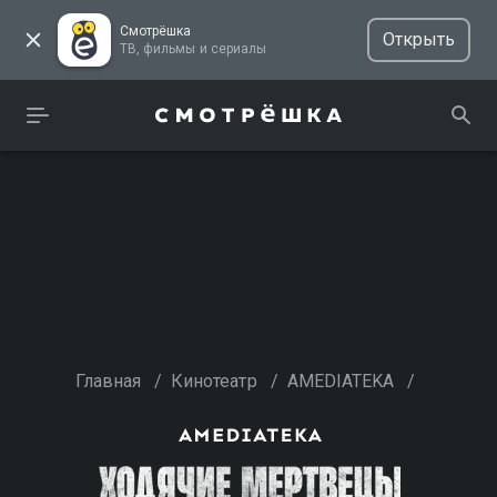
Смотрёшка
Открыть
ТВ, фильмы и сериалы
Главная
/
Кинотеатр
/
AMEDIATEKA
/