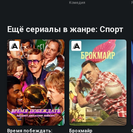
Комедия
Ещё сериалы в жанре: Спорт
8.6
8.3
6.7
8.0
Время побеждать:
Брокмайр