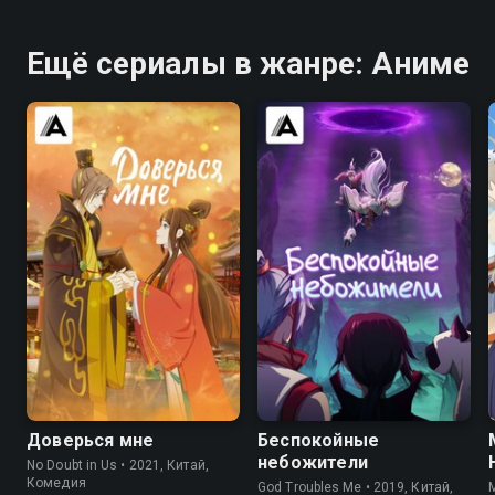
Ещё сериалы в жанре: Аниме
7.9
8.0
7.0
Доверься мне
Беспокойные
небожители
No Doubt in Us • 2021, Китай,
Комедия
God Troubles Me • 2019, Китай,
M