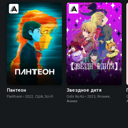
8.5
8.5
8.5
8.2
Пантеон
Звездное дитя
Pantheon • 2022, США, Sci-Fi
Oshi No Ko • 2023, Япония,
G
Аниме