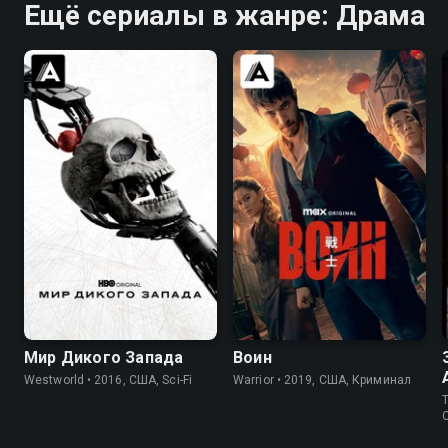
Ещё сериалы в жанре: Драма
7.8
8.4
8.2
8.4
Мир Дикого Запада
Воин
Westworld • 2016, США, Sci-Fi
Warrior • 2019, США, Криминал
T