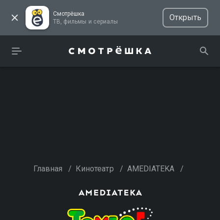
Смотрёшка
Открыть
ТВ, фильмы и сериалы
Главная
/
Кинотеатр
/
AMEDIATEKA
/