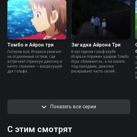
Томбо и Айрон три
Загадка Айрона Три
Потеряв всё, Игараси уезжает
В кустарном гольф-клубе
на отдаленный остров, где
Игараси поражен ударом Томбо.
встречает странную девочку и
Игра сближает их, а на закате,
нечто страннее — вездесущий
под звездами, девочка
дух гольфа.
раскрывает часть своей
истории.
в
Показать все серии
С этим смотрят