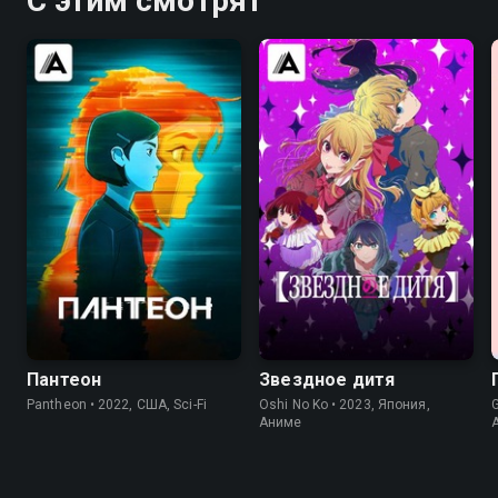
С этим смотрят
8.5
8.5
8.5
8.2
Пантеон
Звездное дитя
Pantheon • 2022, США, Sci-Fi
Oshi No Ko • 2023, Япония,
G
Аниме