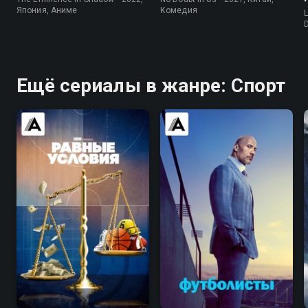
Япония, Аниме
Комедия
L
D
Ещё сериалы в жанре: Спорт
6.9
7.5
7.6