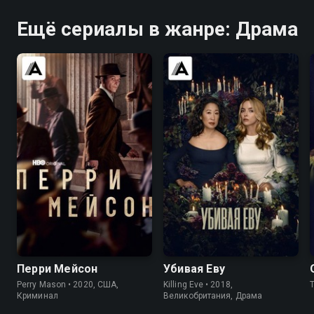
Ещё сериалы в жанре: Драма
7.6
7.6
7.7
8.1
Перри Мейсон
Убивая Еву
Perry Mason • 2020, США,
Killing Eve • 2018,
Криминал
Великобритания, Драма