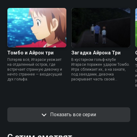
Томбо и Айрон три
Загадка Айрона Три
Потеряв всё, Игараси уезжает
В кустарном гольф-клубе
на отдаленный остров, где
Игараси поражен ударом Томбо.
встречает странную девочку и
Игра сближает их, а на закате,
нечто страннее — вездесущий
под звездами, девочка
дух гольфа.
раскрывает часть своей
истории.
в
Показать все серии