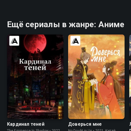
Ещё сериалы в жанре: Аниме
8.0
7.7
7.9
Кардинал теней
Доверься мне
The Eminence In Shadow • 2022,
No Doubt in Us • 2021, Китай,