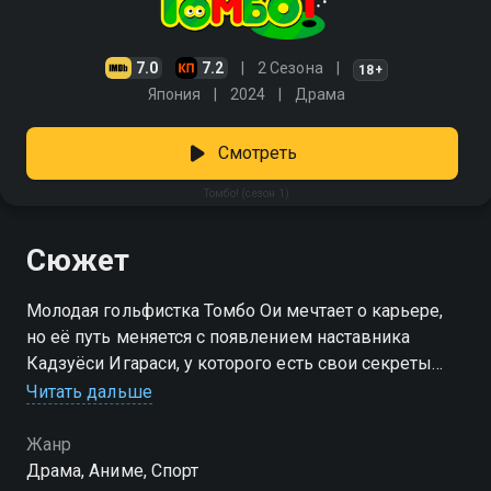
7.0
7.2
2 Сезона
18+
Япония
2024
Драма
Смотреть
Томбо! (сезон 1)
Сюжет
Молодая гольфистка Томбо Ои мечтает о карьере,
но её путь меняется с появлением наставника
Кадзуёси Игараси, у которого есть свои секреты
Читать дальше
Посмотреть онлайн 1 сезон сериала Томбо! вы
можете совершенно бесплатно в хорошем HD
Жанр
качестве на Смотрёшке
Драма, Аниме, Спорт