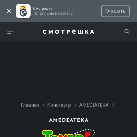
Смотрёшка
Открыть
ТВ, фильмы и сериалы
Главная
/
Кинотеатр
/
AMEDIATEKA
/