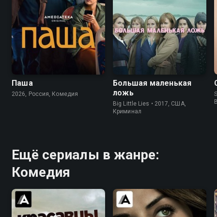
8.2
8.4
Паша
Большая маленькая
ложь
2026, Россия, Комедия
S
Big Little Lies • 2017, США,
Криминал
Ещё сериалы в жанре:
Комедия