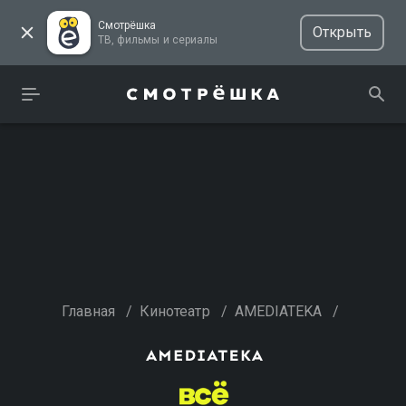
Смотрёшка
Открыть
ТВ, фильмы и сериалы
Главная
/
Кинотеатр
/
AMEDIATEKA
/