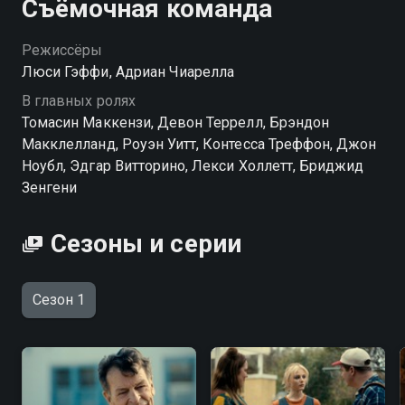
Съёмочная команда
Режиссёры
Люси Гэффи, Адриан Чиарелла
В главных ролях
Томасин Маккензи, Девон Террелл, Брэндон
Макклелланд, Роуэн Уитт, Контесса Треффон, Джон
Ноубл, Эдгар Витторино, Лекси Холлетт, Бриджид
Зенгени
Сезоны и серии
Сезон 1