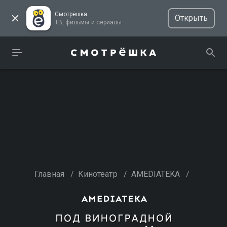
Смотрёшка
Открыть
ТВ, фильмы и сериалы
Главная
/
Кинотеатр
/
AMEDIATEKA
/