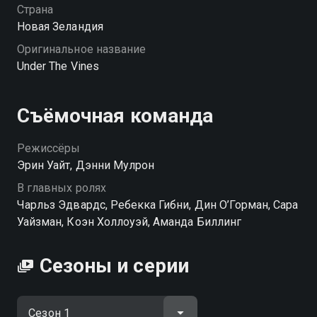
его падчерица, а он – племянник). Сложнее всего
Страна
Дейзи и Луи будет найти общий язык, потому что
Новая Зеландия
они просто не переваривают друг друга, но со
Оригинальное название
временем общее дело сближает их…
Under The Vines
Посмотреть онлайн 1 сезон сериала Под
виноградной лозой вы можете совершенно
Съёмочная команда
бесплатно в хорошем HD качестве на Смотрёшке
Режиссёры
Эрин Уайт, Дэнни Мулрон
В главных ролях
Чарльз Эдвардс, Ребекка Гибни, Дин О’Горман, Сара
Уайзман, Коэн Холлоуэй, Аманда Биллинг
Сезоны и серии