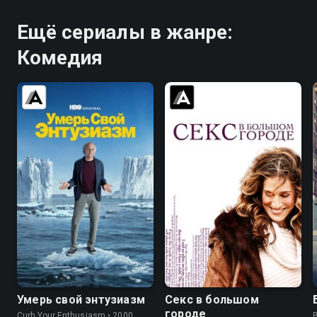
Ещё сериалы в жанре:
Комедия
7.6
8.8
8.2
7.4
Умерь свой энтузиазм
Секс в большом
городе
Curb Your Enthusiasm • 2000,