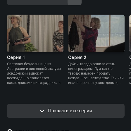
Серия 1
Серия 2
Светская бездельница из
Дэйзи твердо решила стать
Австралии и лишенный статуса
виноградарем. Луи так же
лондонский адвокат
твердо намерен продать
неожиданно становятся
нежданное наследство. Так или
наследниками виноградника в
иначе, срочно нужны деньги,
Новой Зеландии. Разумеется,
чтобы все не развалилось
они не могут договориться, что
окончательно.
делать с разваливающимся
бизнесом, да и вообще терпеть
друг друга не могут.
Показать все серии