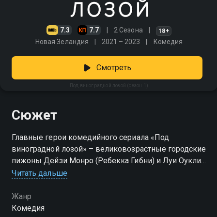
7.3
7.7
2 Сезона
18+
Новая Зеландия
2021 – 2023
Комедия
Смотреть
Под виноградной лозой (сезон 1)
Сюжет
Главные герои комедийного сериала «Под
виноградной лозой» – великовозрастные городские
пижоны Дейзи Монро (Ребекка Гибни) и Луи Оукли
(Чарльз Эдвардс) получают в наследство
Читать дальше
виноградник. Для этого им приходится переехать в
новозеландскую глубинку и освоить все
Жанр
премудрости бизнеса своего родственника (она –
Комедия