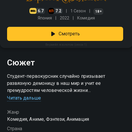
6.7
7.2
1 Сезон
18+
Япония
2022
Комедия
Смотреть
Вермейл в золотом (сезон 1)
Сюжет
Студент-первокурсник случайно призывает
развязную демоницу в наш мир и учит ее
премудростям человеческой жизни
Читать дальше
Посмотреть онлайн 1 сезон сериала Вермейл в
золотом вы можете совершенно бесплатно в
Жанр
хорошем HD качестве на Смотрёшке
Комедия, Аниме, Фэнтези, Анимация
Страна