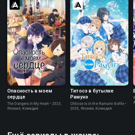
8.0
8.0
Опасность в моем
Титосэ в бутылке
сердце
Рамунэ
The Dangers In My Heart • 2023,
Chitose Is in the Ramune Bottle •
Япония, Комедия
2025, Япония, Комедия