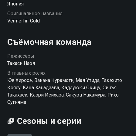
Япония
Оригинальное название
Vermeil in Gold
Съёмочная команда
Режиссёры
Такаси Наоя
В главных ролях
Юя Хиросэ, Вакана Курамоти, Мая Утида, Такэхито
Коясу, Кана Ханадзава, Кадзуюки Окицу, Синъя
Такахаси, Каори Исихара, Сакура Накамура, Рихо
Сугияма
Сезоны и серии