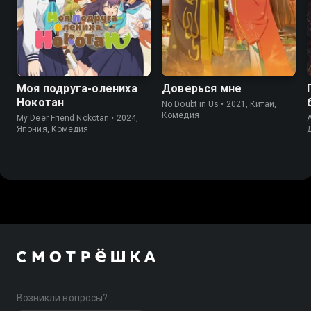
7.4
6.7
7.9
Моя подруга-олениха
Доверься мне
Нокотан
No Doubt in Us • 2021, Китай,
Комедия
My Deer Friend Nokotan • 2024,
A
Япония, Комедия
Возникли вопросы?