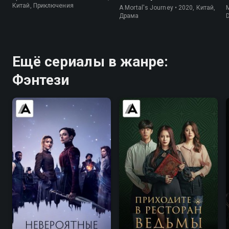
Китай, Приключения
A Mortal's Journey • 2020, Китай,
M
Драма
Ещё сериалы в жанре:
Фэнтези
7.3
7.4
7.8
7.3