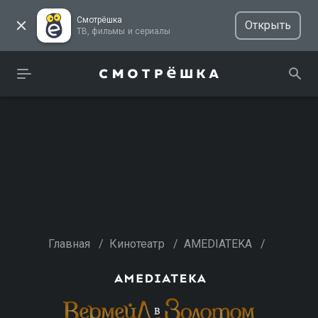
Смотрёшка
Открыть
ТВ, фильмы и сериалы
Главная
/
Кинотеатр
/
AMEDIATEKA
/