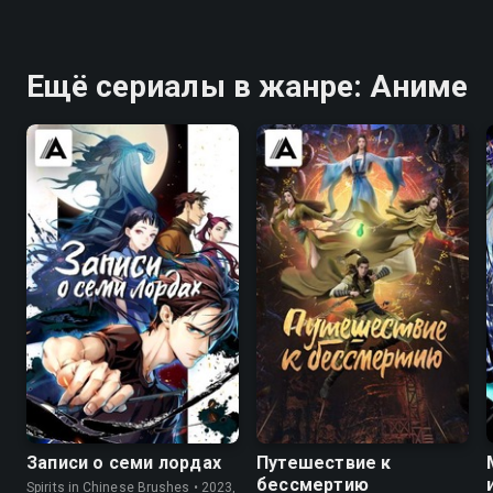
Ещё сериалы в жанре: Аниме
7.9
7.3
7.9
6.9
Записи о семи лордах
Путешествие к
бессмертию
Spirits in Chinese Brushes • 2023,