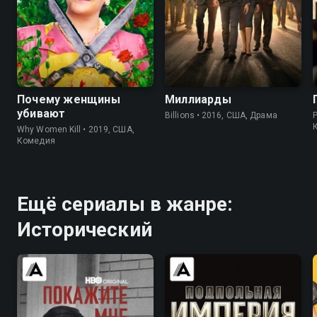
8.3
8.3
8.4
8.3
Почему женщины
Миллиарды
убивают
Billions • 2016, США, Драма
Why Women Kill • 2019, США,
Комедия
Ещё сериалы в жанре:
Исторический