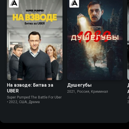
7.6
7.3
8.2
На взводе: Битва за
Душегубы
UBER
2021, Россия, Криминал
Super Pumped:The Battle For Uber
J
• 2022, США, Драма