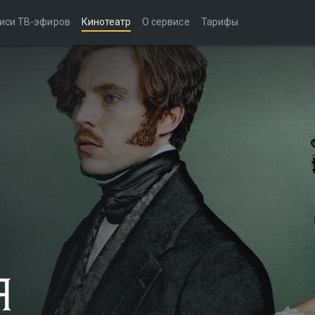
иси ТВ-эфиров
Кинотеатр
О сервисе
Тарифы