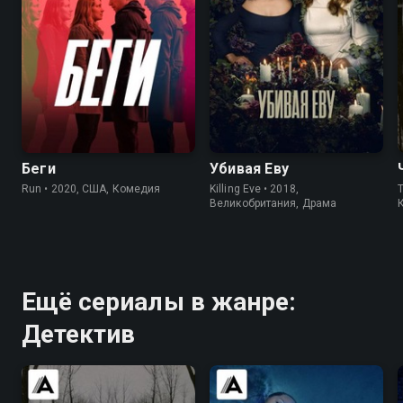
6.5
6.2
7.7
8.1
Беги
Убивая Еву
Run • 2020, США, Комедия
Killing Eve • 2018,
T
Великобритания, Драма
Ещё сериалы в жанре:
Детектив