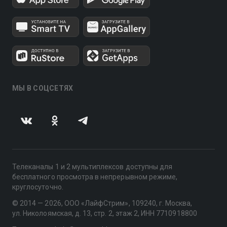
МЫ В СОЦСЕТЯХ
Телеканалы 1 и 2 мультиплексов доступны для
бесплатного просмотра в непрерывном режиме,
круглосуточно.
© 2014 — 2026, ООО «ЛайфСтрим», 109240, г. Москва,
ул. Николоямская, д. 13, стр. 2, этаж 2, ИНН 7710918800