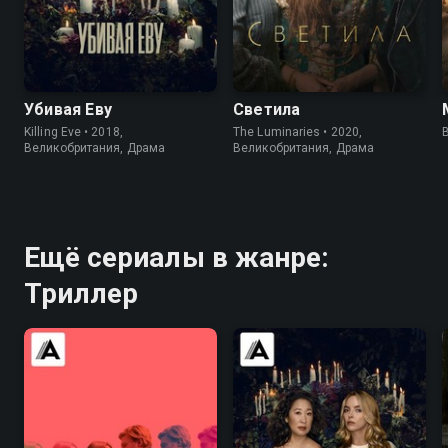
7.7
8.1
7.0
6.4
Убивая Еву
Светила
Killing Eve • 2018,
The Luminaries • 2020,
B
Великобритания, Драма
Великобритания, Драма
Ещё сериалы в жанре:
Триллер