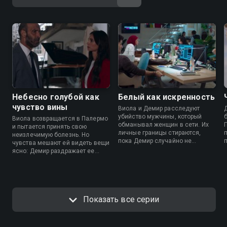
Небесно голубой как
Белый как искренность
чувство вины
Виола и Демир расследуют
убийство мужчины, который
Виола возвращается в Палермо
обманывал женщин в сети. Их
и пытается принять свою
личные границы стираются,
неизлечимую болезнь. Но
пока Демир случайно не
чувства мешают ей видеть вещи
находит в вещах Виолы
ясно: Демир раздражает ее
фотографию, способную
своим поведением, а новый
разрушить его прошлое.
коллега Маттео вызывает
симпатию. Тем временем
расследование открывает
перед ней еще одну сторону
Показать все серии
вины.