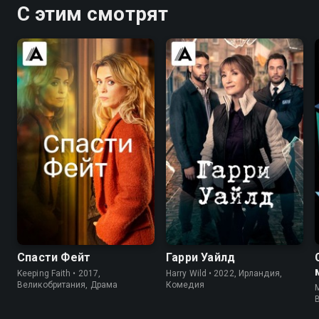
С этим смотрят
7.5
7.1
7.6
7.2
Спасти Фейт
Гарри Уайлд
Keeping Faith • 2017,
Harry Wild • 2022, Ирландия,
Великобритания, Драма
Комедия
M