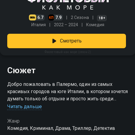
6.7
7.9
2 Сезона
18+
Италия
2022 – 2024
Комедия
Смотреть
Фиолетовый как море (сезон 2)
Сюжет
Добро пожаловать в Палермо, один из самых
красивых городов на юге Италии, в котором хочется
думать только об отдыхе и просто жить среди
красоты.
Читать дальше
Посмотреть онлайн 2 сезон сериала Фиолетовый
Жанр
как море вы можете совершенно бесплатно в
Комедия, Криминал, Драма, Триллер, Детектив
хорошем HD качестве на Смотрёшке