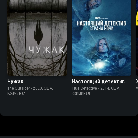
7.2
7.6
8.7
9.0
Чужак
Настоящий детектив
The Outsider • 2020, США,
True Detective • 2014, США,
Криминал
Криминал