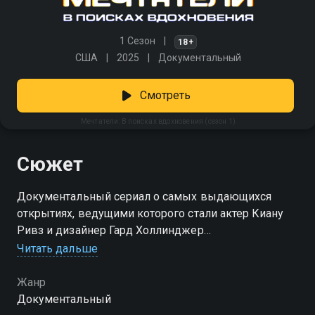
1 Сезон
18+
США
2025
Документальный
Смотреть
Мечтатели: В поисках вдохновения (сезон 1)
Сюжет
Документальный сериал о самых выдающихся
открытиях, ведущими которого стали актер Киану
Ривз и дизайнер Гард Холлинджер
Читать дальше
Посмотреть онлайн 1 сезон сериала Мечтатели: В
поисках вдохновения вы можете совершенно
Жанр
бесплатно в хорошем HD качестве на Смотрёшке
Документальный