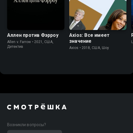
7.4
6.7
6.6
Аллен против Фэрроу
Axios: Все имеет
значение
Allen v. Farrow • 2021, США,
L
Детектив
Axios • 2018, США, Шоу
Возникли вопросы?