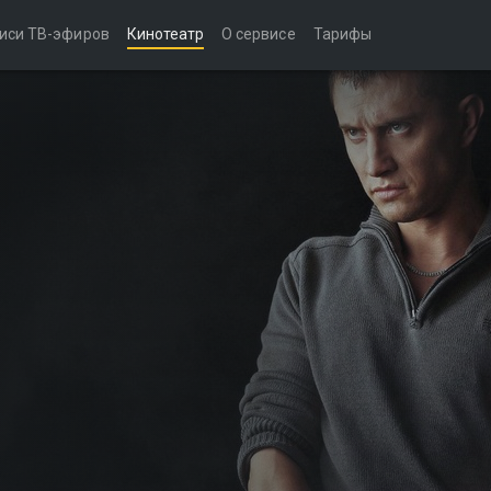
иси ТВ-эфиров
Кинотеатр
О сервисе
Тарифы