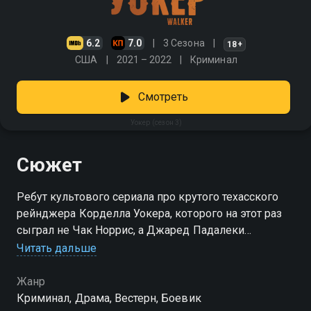
6.2
7.0
3 Сезона
18+
США
2021 – 2022
Криминал
Смотреть
Уокер (сезон 3)
Сюжет
Ребут культового сериала про крутого техасского
рейнджера Корделла Уокера, которого на этот раз
сыграл не Чак Норрис, а Джаред Падалеки
Читать дальше
Посмотреть онлайн 3 сезон сериала Уокер вы
можете совершенно бесплатно в хорошем HD
Жанр
качестве на Смотрёшке
Криминал, Драма, Вестерн, Боевик