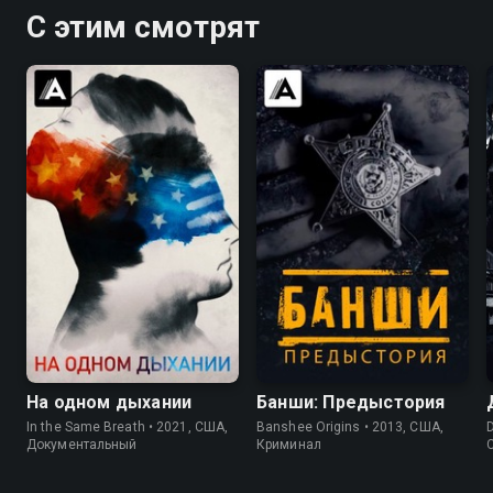
С этим смотрят
7.2
7.5
7.9
8.5
На одном дыхании
Банши: Предыстория
In the Same Breath • 2021, США,
Banshee Origins • 2013, США,
Документальный
Криминал