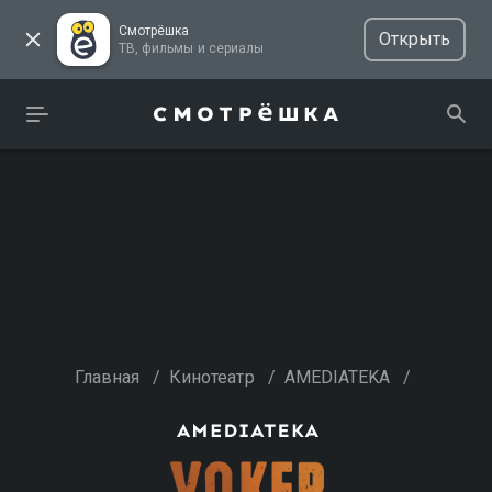
Смотрёшка
Открыть
ТВ, фильмы и сериалы
Главная
/
Кинотеатр
/
AMEDIATEKA
/