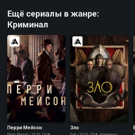
Ещё сериалы в жанре:
Криминал
7.6
7.6
7.7
7.7
Перри Мейсон
Зло
Perry Mason • 2020, США,
Evil • 2019, США, Криминал
I