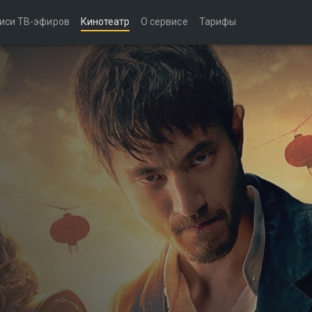
иси ТВ-эфиров
Кинотеатр
О сервисе
Тарифы