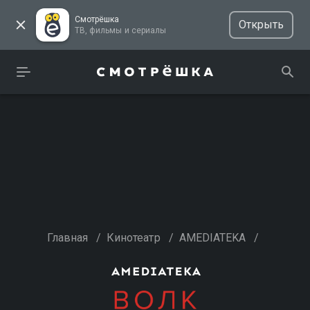
Смотрёшка
Открыть
ТВ, фильмы и сериалы
Главная
/
Кинотеатр
/
AMEDIATEKA
/