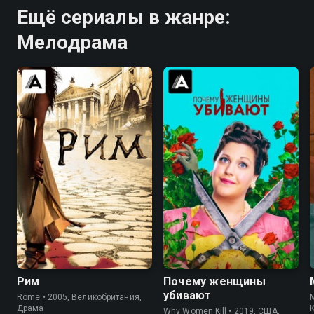
Ещё сериалы в жанре:
Мелодрама
8.4
8.7
8.3
8.3
Рим
Почему женщины
убивают
Rome • 2005, Великобритания,
M
Драма
Why Women Kill • 2019, США,