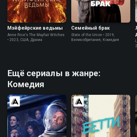
7.2
6.2
7.6
7.7
Мэйфейрские ведьмы
Семейный брак
Anne Rice's The Mayfair Witches
State of the Union • 2019,
• 2023, США, Драма
Великобритания, Комедия
L
Ещё сериалы в жанре:
Комедия