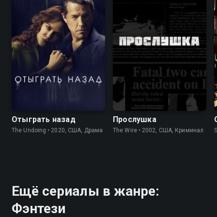
7.6
7.4
8.5
9.3
Отыграть назад
Прослушка
The Undoing • 2020, США, Драма
The Wire • 2002, США, Криминал
S
Ещё сериалы в жанре:
Фэнтези