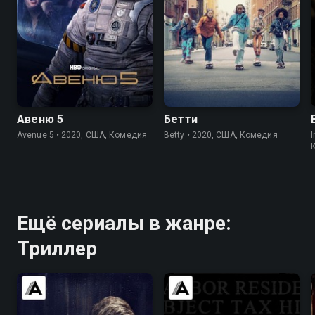
6.9
6.7
7.1
7.1
Авеню 5
Бетти
Avenue 5 • 2020, США, Комедия
Betty • 2020, США, Комедия
I
Ещё сериалы в жанре:
Триллер