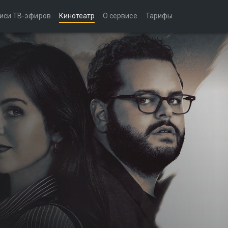
иси ТВ-эфиров
Кинотеатр
О сервисе
Тарифы