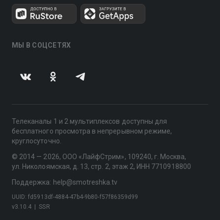
МЫ В СОЦСЕТЯХ
Телеканалы 1 и 2 мультиплексов доступны для
бесплатного просмотра в непрерывном режиме,
круглосуточно.
© 2014 — 2026, ООО «ЛайфСтрим», 109240, г. Москва,
ул. Николоямская, д. 13, стр. 2, этаж 2, ИНН 7710918800
Поддержка: help@smotreshka.tv
UUID: fd5913df-4884-47b4-9b80-f57f86359d99
v3.10.4
|
SSR