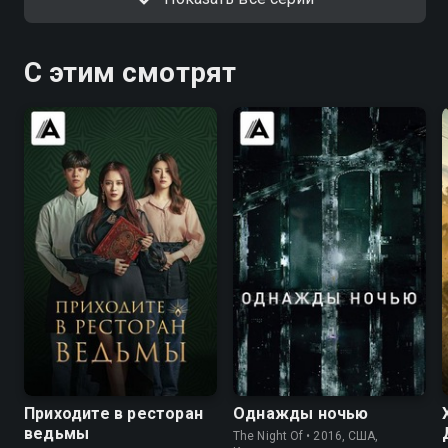
С этим смотрят
7.8
7.3
7.8
8.4
Приходите в ресторан
Однажды ночью
ведьмы
The Night Of • 2016, США,