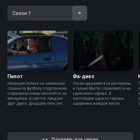
Пилот
Фа-диез
Накануне полета на чемпионат
После крушения все растеряны,
страны по футболу спортсменки-
и только Мисти справляется на
старшеклассницы веселятся на
удивление хорошо. В
вечеринке, ссорятся, предают
настоящем одна из героинь
друг друга. Двадцать пять лет
одержима жаждой мести.
спустя выжившие изо всех сил
Бывший гот оказывается
стараются делать вид, что у них
принципиальным полицейским.
все в порядке.
Показать все серии