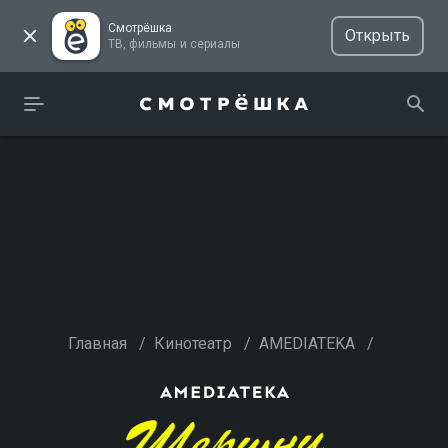
Смотрёшка
Открыть
ТВ, фильмы и сериалы
Главная
/
Кинотеатр
/
AMEDIATEKA
/