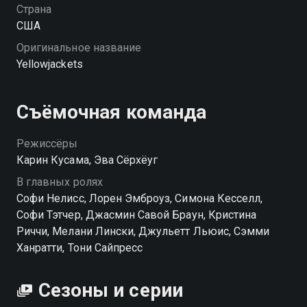
Страна
США
Оригинальное название
Yellowjackets
Съёмочная команда
Режиссёры
Карин Кусама, Эва Сёрхёуг
В главных ролях
Софи Нелисс, Лорен Эмброуз, Симона Кесселл,
Софи Тэтчер, Джасмин Савой Браун, Кристина
Риччи, Мелани Лински, Джульетт Льюис, Сэмми
Ханратти, Тони Сайпресс
Сезоны и серии