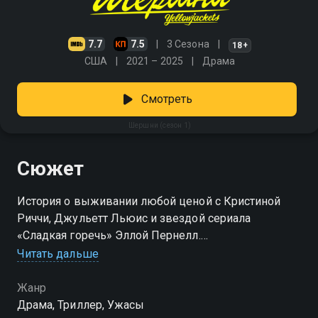
7.7
7.5
3 Сезона
18+
США
2021 – 2025
Драма
Смотреть
Шершни (сезон 1)
Сюжет
История о выживании любой ценой с Кристиной
Риччи, Джульетт Льюис и звездой сериала
«Сладкая горечь» Эллой Пернелл.
Читать дальше
Посмотреть онлайн 1 сезон сериала Шершни вы
можете совершенно бесплатно в хорошем HD
Жанр
качестве на Смотрёшке
Драма, Триллер, Ужасы