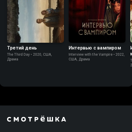
6.2
6.4
7.6
7.6
Третий день
Интервью с вампиром
The Third Day • 2020, США,
Interview with the Vampire • 2022,
Драма
США, Драма
T
2