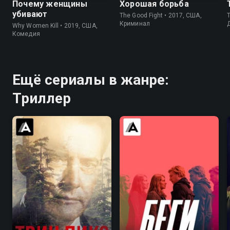
Почему женщины
Хорошая борьба
убивают
The Good Fight • 2017, США,
T
Криминал
Why Women Kill • 2019, США,
Комедия
Ещё сериалы в жанре:
Триллер