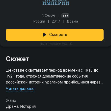
1 Сезон
16+
Россия
2017
Драма
Смотреть
Крылья Империи (сезон 1)
Сюжет
Действие охватывает период времени с 1913 до
1921 года, отражая драматические события
российской истории, ураганом пронёсшиеся через
судьбы людей и страны, оставив после себя для
Читать дальше
одних руины прошлого, для других – фундамент для
новой жизни.
Жанр
Драма, История