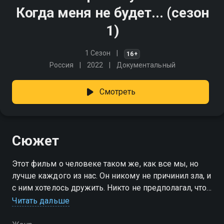
Когда меня не будет... (сезон
1)
1 Сезон
16+
Россия
2022
Документальный
Смотреть
Сюжет
Этот фильм о человеке таком же, как все мы, но
лучше каждого из нас. Он никому не причинил зла, и
с ним хотелось дружить. Никто не предполагал, что
эта яркая жизнь будет такой короткой и оборвется
Читать дальше
трагедией… Памяти Сергея Пуспекалиса
посвящается.