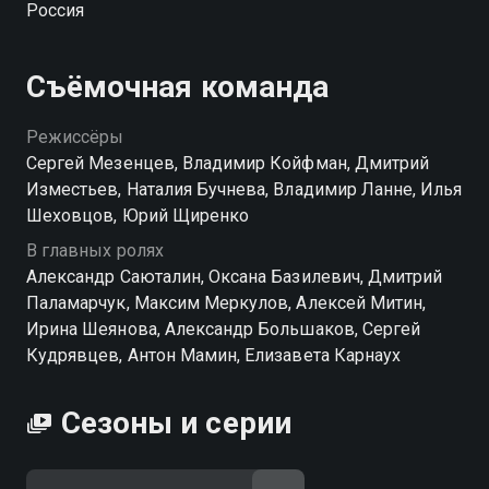
Россия
предстоит пройти путь, который полностью изменит
их взгляды на жизнь и работу. Испытания, сложные
решения и личные потери делают их сильнее.
Съёмочная команда
Меняется многое, но дружба, взаимная поддержка и
привычка стоять друг за друга остаются главным,
Режиссёры
что помогает не сломаться. Смотреть сериал «Такая
Сергей Мезенцев, Владимир Койфман, Дмитрий
работа» онлайн в хорошем качестве вы можете в
Изместьев, Наталия Бучнева, Владимир Ланне, Илья
подписке WINK в Смотрёшке.
Шеховцов, Юрий Щиренко
В главных ролях
Посмотреть онлайн 2 сезон сериала Такая работа вы
Александр Саюталин, Оксана Базилевич, Дмитрий
можете совершенно бесплатно в хорошем HD
Паламарчук, Максим Меркулов, Алексей Митин,
качестве на Смотрёшке
Ирина Шеянова, Александр Большаков, Сергей
Кудрявцев, Антон Мамин, Елизавета Карнаух
Сезоны и серии