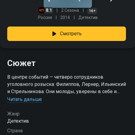
8.1
2 Сезона
16+
Россия
2014
Детектив
Смотреть
Сюжет
В центре событий — четверо сотрудников
уголовного розыска: Филиппов, Лернер, Ильинский
и Стрельникова. Они молоды, уверены в себе и
прекрасно понимают, насколько тяжёлую
Читать дальше
профессию выбрали. Каждый день приносит новые
расследования, опасные ситуации и преступления,
Жанр
где нельзя ошибаться. Для них служба — это
Детектив
постоянное напряжение, ответственность и
Страна
готовность идти до конца. За один непростой год им