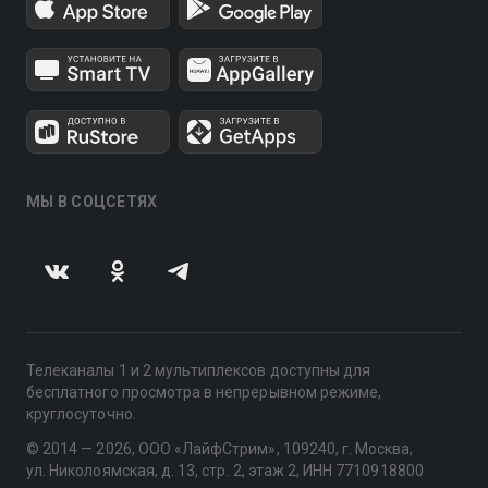
МЫ В СОЦСЕТЯХ
Телеканалы 1 и 2 мультиплексов доступны для
бесплатного просмотра в непрерывном режиме,
круглосуточно.
© 2014 — 2026, ООО «ЛайфСтрим», 109240, г. Москва,
ул. Николоямская, д. 13, стр. 2, этаж 2, ИНН 7710918800