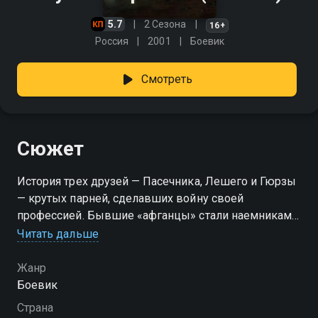
5.7
2 Сезона
16+
Россия
2001
Боевик
Смотреть
Сюжет
История трех друзей — Пасечника, Лешего и Гюрзы
— крутых парней, сделавших войну своей
профессией. Бывшие «афганцы» стали наемниками,
зарабатывающими большие деньги в «горячих»
Читать дальше
точках планеты. Спустя десять лет судьбе было
угодно свести их вновь на одном «поле боя» в
Жанр
Чечне… по разные стороны баррикад.
Боевик
Страна
Посмотреть онлайн 1 сезон сериала Мужская работа