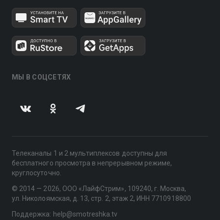
МЫ В СОЦСЕТЯХ
Телеканалы 1 и 2 мультиплексов доступны для
бесплатного просмотра в непрерывном режиме,
круглосуточно.
© 2014 — 2026, ООО «ЛайфСтрим», 109240, г. Москва,
ул. Николоямская, д. 13, стр. 2, этаж 2, ИНН 7710918800
Поддержка: help@smotreshka.tv