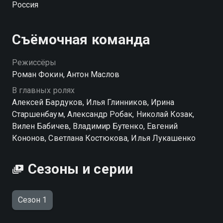
Россия
ну и сварливый сосед — бывший прапорщик —
который изо всех сил будет мешать этой бизнес-
идее состояться. Жизнь современной Москвы
Съёмочная команда
глазами 20-летних и с высоты птичьего полета.
Режиссёры
Посмотреть онлайн 1 сезон сериала Крыша мира
Роман Фокин, Антон Маслов
вы можете совершенно бесплатно в хорошем HD
В главных ролях
качестве на Смотрёшке
Алексей Бардуков, Илья Глинников, Ирина
Старшенбаум, Александр Робак, Николай Козак,
Вилен Бабичев, Владимир Бутенко, Евгений
Кононов, Светлана Костюкова, Илья Лукашенко
Сезоны и серии
Сезон 1