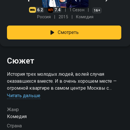
6.2
7.4
1 Сезон
16+
Россия
2015
Комедия
Смотреть
Сюжет
История трех молодых людей, волей случая
оказавшихся вместе. И в очень хорошем месте —
огромной квартире в самом центре Москвы с
выходом на крышу и головокружительным видом
Читать дальше
на город. Герои решают открыть в квартире хостел
— бюджетную гостиницу. У них есть все, чтобы
Жанр
преуспеть — организаторские способности одного,
Комедия
дизайнерский талант другого и, разумеется, сама
Страна
квартира. Что из этого получится? Знают только они,