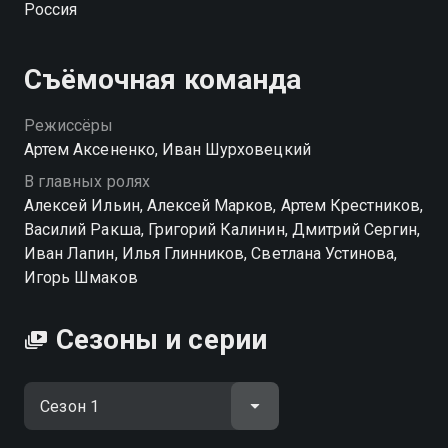
Россия
за Родину — она одна на все времена
Посмотреть онлайн 1 сезон сериала Туман вы
Съёмочная команда
можете совершенно бесплатно в хорошем HD
качестве на Смотрёшке
Режиссёры
Артем Аксененко, Иван Шурховецкий
В главных ролях
Алексей Ильин, Алексей Марков, Артем Крестников,
Василий Ракша, Григорий Калинин, Дмитрий Сергин,
Иван Лапин, Илья Глинников, Светлана Устинова,
Игорь Шмаков
Сезоны и серии