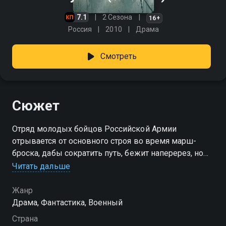
7.1
2 Сезона
16+
Россия
2010
Драма
Смотреть
Сюжет
Отряд молодых бойцов Российской Армии
отрывается от основного строя во время марш-
броска, дабы сократить путь, бежит наперерез, но
попадает в туман, который переносит его в
Читать дальше
прошлое, в годы Великой Отечественной войны.
Ребята, видевшие войну только в кино, попадают в
Жанр
лапы безжалостных событий того времени. Все на
Драма, Фантастика, Военный
грани: храбрость, страх, любовь, ненависть, жизнь,
Страна
смерть. И некогда задавать вопросы. Живи, дерись