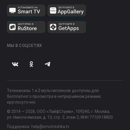
МЫ В СОЦСЕТЯХ
Телеканалы 1 и 2 мультиплексов доступны для
бесплатного просмотра в непрерывном режиме,
круглосуточно.
© 2014 — 2026, ООО «ЛайфСтрим», 109240, г. Москва,
ул. Николоямская, д. 13, стр. 2, этаж 2, ИНН 7710918800
Поддержка: help@smotreshka.tv