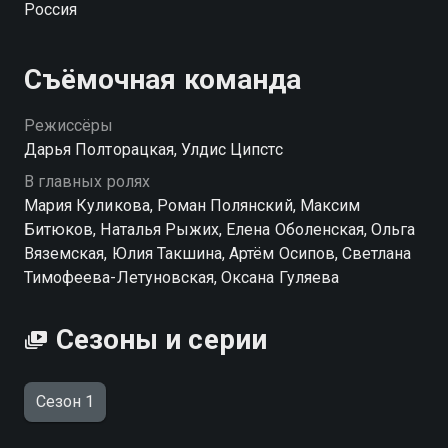
Россия
счастливому финалу? Что будет, если, ради чувств,
оставить страхи и логику позади?
Съёмочная команда
Режиссёры
Дарья Полторацкая, Улдис Ципстс
В главных ролях
Мария Куликова, Роман Полянский, Максим
Битюков, Наталья Рыжих, Елена Оболенская, Ольга
Вяземская, Юлия Такшина, Артём Осипов, Светлана
Тимофеева-Летуновская, Оксана Гуляева
Сезоны и серии
Сезон 1