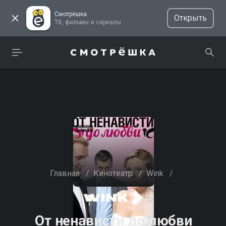
Смотрёшка
Открыть
ТВ, фильмы и сериалы
Главная
/
Кинотеатр
/
Wink
/
От ненависти до любви