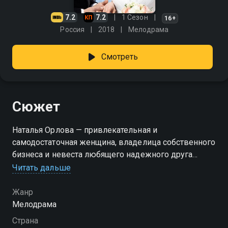
7.2
7.2
1 Сезон
16+
Россия
2018
Мелодрама
Смотреть
Сюжет
Наталья Орлова — привлекательная и
самодостаточная женщина, владелица собственного
бизнеса и невеста любящего надежного друга
детства. Ее идеальной жизни позавидовала бы
Читать дальше
любая, но Наталье чего-то не хватает. В ежедневной
рутине дел и подготовке к свадьбе она вдруг
Жанр
встречает мужчину своей мечты. Стоит ли рушить
Мелодрама
комфортную и размеренную жизнь ради яркой
Страна
вспышки? Может ли страсть привести к