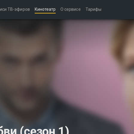
иси ТВ-эфиров
Кинотеатр
О сервисе
Тарифы
ви (сезон 1)