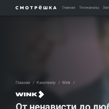
Главная
Телеканалы
Зап
Главная
/
Кинотеатр
/
Wink
/
От ненависти до люб