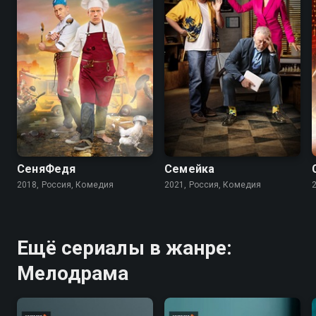
7.1
5.4
7.7
СеняФедя
Семейка
2018, Россия, Комедия
2021, Россия, Комедия
Ещё сериалы в жанре:
Мелодрама