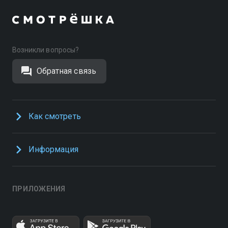
Возникли вопросы?
Обратная связь
Как смотреть
Информация
ПРИЛОЖЕНИЯ