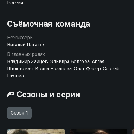
Россия
самостоятельно, так как полиция не может ей
помочь. Наступает момент, когда Таня и её дочь
оказываются в серьезной опасности, из-за
Съёмочная команда
поступков мужа, которые привели к трагическим
последствиям. Татьяна встречает двух девушек,
Режиссёры
которые также потеряли собственных мужей. Три
Виталий Павлов
девушки оказавшиеся без мужей, пытаются
В главных ролях
сделать все возможное, чтобы вернуть их в семьи,
Владимир Зайцев, Эльвира Болгова, Аглая
а также избежать серьезной опасности. Однако
Шиловская, Ирина Розанова, Олег Флеер, Сергей
ситуация вынуждает девушек совершить
Глушко
серьезную ошибку, которая критически влияет на
все положение девушек. Тем временем мужья,
Сезоны и серии
которые оказались в довольно сложной ситуации,
вынуждены придумать способ, как обезопасить
собственных жен, не давая им возможности
Сезон 1
попасть в критическую ситуацию. Наступает
момент, когда всей тайны оказываются явными,
вызывая множество вопросов у девушек.