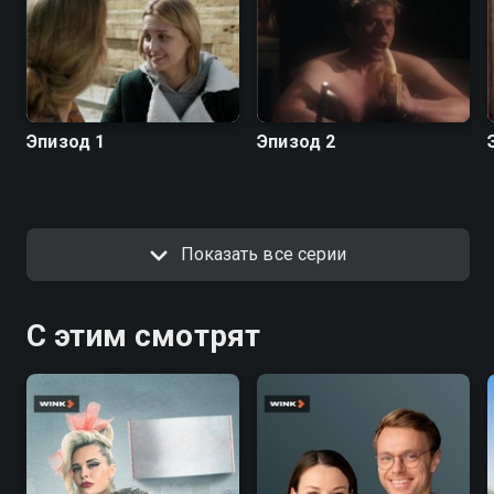
Посмотреть онлайн 1 сезон сериала Девичник вы
можете совершенно бесплатно в хорошем HD
качестве на Смотрёшке
Эпизод 1
Эпизод 2
Показать все серии
С этим смотрят