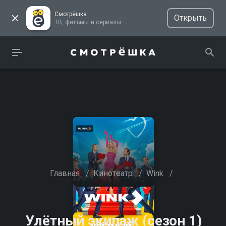
Смотрёшка
Открыть
ТВ, фильмы и сериалы
Главная
/
Кинотеатр
/
Wink
/
Улётный экипаж (сезон 1)