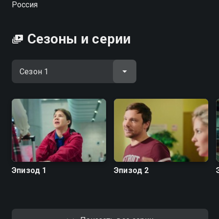
Россия
практике. Ведь лётчики авиакомпании «Восторг
Авиа» не готовы делить самолёт хоть и с
профессионалом, но на каблуках. Пока она пытается
Сезоны и серии
подружиться с новым коллегой, Кулагин строит
коварные планы, чтобы вернуть ненавистную
соседку на землю.
Посмотреть онлайн 1 сезон сериала Улётный
экипаж вы можете совершенно бесплатно в
хорошем HD качестве на Смотрёшке
Эпизод 1
Эпизод 2