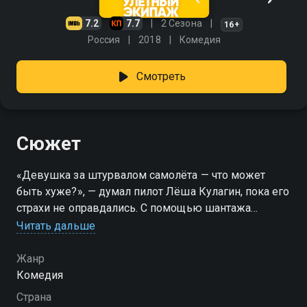
7.2
7.7
2 Сезона
16+
Россия
2018
Комедия
Смотреть
Сюжет
«Девушка за штурвалом самолёта — что может
быть хуже?», — думал пилот Лёша Кулагин, пока его
страхи не оправдались. С помощью шантажа
умница, красавица и лучшая в лётном училище
Читать дальше
Полина Овечкина уговаривает упрямого грубияна
бросить грузовые самолёты, возглавить
Жанр
гражданский экипаж и взять её вторым пилотом.
Комедия
Просто Кулагин — единственный шанс Полины,
Страна
наконец-то, отточить теоретические знания на