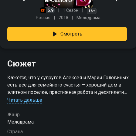
6.9
1 Сезон
16+
Россия
2018
Мелодрама
Смотреть
Сюжет
Кажется, что у супругов Алексея и Марии Головиных
есть все для семейного счастья – хороший дом в
элитном поселке, престижная работа и десятилетняя
дочь – Катя. Но все резко меняется, когда Мария,
Читать дальше
поддавшись минутной слабости и погрязнув в
рутине семейной жизни, начинает крутить роман с
Жанр
бывшим одноклассником Олегом Демьяненко,
Мелодрама
который в школе был безответно в нее влюблен.
Страна
Очень быстро Мария понимает, что своим