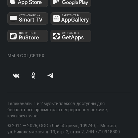
МЫ В СОЦСЕТЯХ
Телеканалы 1 и 2 мультиплексов доступны для
бесплатного просмотра в непрерывном режиме,
круглосуточно.
© 2014 — 2026, ООО «ЛайфСтрим», 109240, г. Москва,
ул. Николоямская, д. 13, стр. 2, этаж 2, ИНН 7710918800