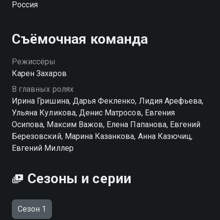
Россия
поступком поставила под удар будущее семьи, и
решает с ним порвать. Но Олег не собирается ее
отпускать… Постепенно Мария понимает, что Олег
Съёмочная команда
вовсе не тот, за кого себя выдает… Удастся ли
Марии вырваться из этого плена и восстановить
Режиссёры
отношения с Алексеем?
Карен Захаров
В главных ролях
Посмотреть онлайн 1 сезон сериала Цена прошлого
Ирина Гришина, Дарья Фекленко, Лидия Арефьева,
вы можете совершенно бесплатно в хорошем HD
Ульяна Куликова, Денис Матросов, Евгения
качестве на Смотрёшке
Осипова, Максим Важов, Елена Папанова, Евгений
Березовский, Марина Казанкова, Анна Казючиц,
Евгений Миллер
Сезоны и серии
Сезон 1