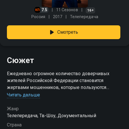
7.5
11 Сезонов
16+
Россия
2017
Телепередача
Смотреть
Сюжет
Ежедневно огромное количество доверчивых
жителей Российской Федерации становится
жертвами мошенников, которые пользуются
доверием людей и обворовывают их. И чаще всего
Читать дальше
аферисты оказываются безнаказанными, так как
единицы пострадавших обращаются с заявлением в
Жанр
правоохранительные органы. Однако нельзя
Телепередача, Тв-Шоу, Документальный
оставлять данную проблему просто так, необходимо
Страна
действовать. Именно этим и займется «Решала» -