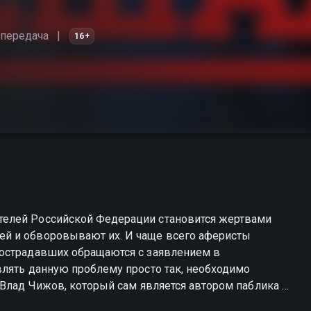
епередача
16+
елей Российской Федерации становится жертвами
й и обворовывают их. И чаще всего аферисты
пострадавших обращаются с заявлением в
влять данную проблему просто так, необходимо
 Влад Чижов, который сам является автором паблика о
ограммы устал просто сидеть и рассказывать – как