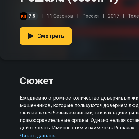
7.5
11 Сезонов
Россия
2017
Тел
Смотреть
Сюжет
Ежедневно огромное количество доверчивых жит
мошенников, которые пользуются доверием люде
оказываются безнаказанными, так как единицы 
правоохранительные органы. Однако нельзя оста
действовать. Именно этим и займется «Решала» -
разоблачениях жуликов и их деяниях. Ведущий пр
Читать дальше