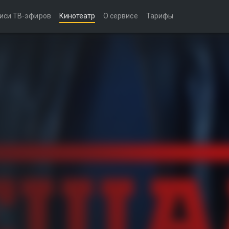
иси ТВ-эфиров
Кинотеатр
О сервисе
Тарифы