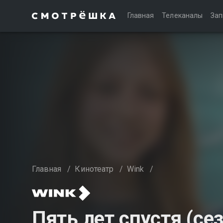
Главная
Телеканалы
Зап
Главная
/
Кинотеатр
/
Wink
/
Пять лет спустя (сез