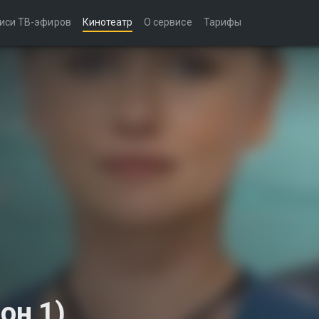
иси ТВ-эфиров
Кинотеатр
О сервисе
Тарифы
он 1)