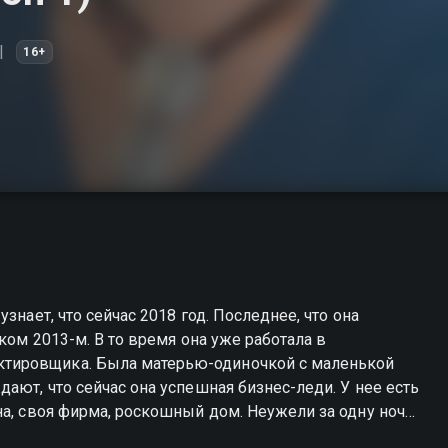
16+
знает, что сейчас 2018 год. Последнее, что она
ком 2013-м. В то время она уже работала в
тировщика. Была матерью-одиночкой с маленькой
ают, что сейчас она успешная бизнес-леди. У нее есть
на, своя фирма, роскошный дом. Неужели за одну ночь
 Постепенно она восстанавливает события прошлого и