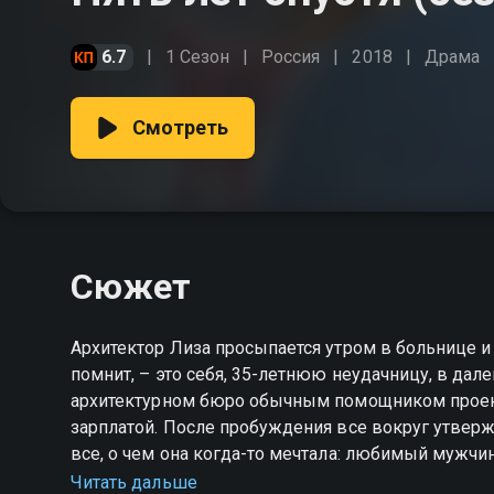
6.7
1 Сезон
Россия
2018
Драма
Смотреть
Сюжет
Архитектор Лиза просыпается утром в больнице и у
помнит, – это себя, 35-летнюю неудачницу, в дале
архитектурном бюро обычным помощником проек
зарплатой. После пробуждения все вокруг утвержд
все, о чем она когда-то мечтала: любимый мужчи
прошло пять лет? Это не мистика и не розыгрыш.
Читать дальше