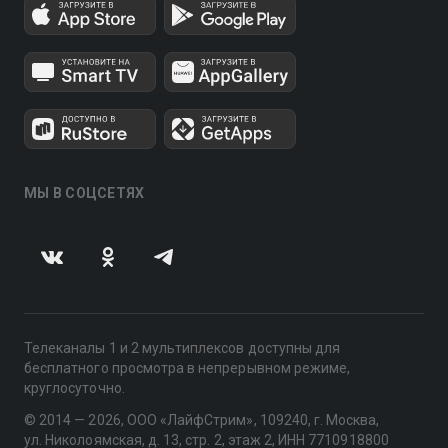
МЫ В СОЦСЕТЯХ
Телеканалы 1 и 2 мультиплексов доступны для
бесплатного просмотра в непрерывном режиме,
круглосуточно.
© 2014 — 2026, ООО «ЛайфСтрим», 109240, г. Москва,
ул. Николоямская, д. 13, стр. 2, этаж 2, ИНН 7710918800