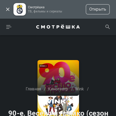
Смотрёшка
Открыть
ТВ, фильмы и сериалы
Главная
/
Кинотеатр
/
Wink
/
90-е. Весело и громко (сезон