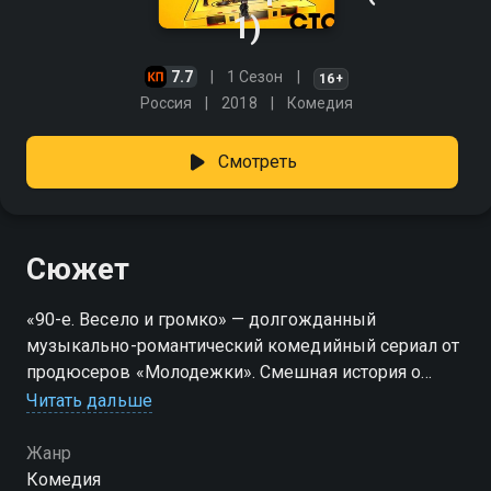
1)
7.7
1 Сезон
16+
Россия
2018
Комедия
Смотреть
Сюжет
«90-е. Весело и громко» — долгожданный
музыкально-романтический комедийный сериал от
продюсеров «Молодежки». Смешная история о
лихих временах после распада СССР, о внезапно
Читать дальше
нахлынувшей свободе, самовыражении и, конечно,
любви. Хотите вспомнить, как это было, и
Жанр
послушать некогда популярную музыку? Смотрите
Комедия