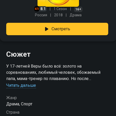
8.1
1 Сезон
16+
Россия
2018
Драма
Смотреть
Сюжет
У 17-летней Веры было всё: золото на
соревнованиях, любимый человек, обожаемый
папа, мама-тренер по плаванию. Но после
предательства мамы в один момент от Веры
Читать дальше
«уплыла» вся её успешная жизнь: девушка
неожиданно покидает большой спорт и остаётся
Жанр
одна с ребёнком на руках. Спустя 15 лет, она
Драма, Спорт
успешный тренер, среди подопечных которой  её
Страна
сын Кирилл. Только прошлое не отпускает Веру и