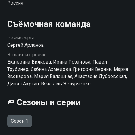
Россия
преподносит заманчивое предложение. И теперь
бывшей чемпионке придётся вновь столкнуться не
только с коварством собственной матери, готовой
Съёмочная команда
пойти на всё ради больших побед, но и экс-парнем,
возглавившим сборную страны по плаванию.
Режиссёры
Сергей Арланов
В главных ролях
Екатерина Вилкова, Ирина Розанова, Павел
Трубинер, Сабина Ахмедова, Григорий Верник, Мария
Звонарева, Мария Валешная, Анастасия Дубровская,
Данил Акутин, Вячеслав Чепурченко
Сезоны и серии
Сезон 1