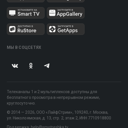
МЫ В СОЦСЕТЯХ
Телеканалы 1 и 2 мультиплексов доступны для
бесплатного просмотра в непрерывном режиме,
круглосуточно.
© 2014 — 2026, ООО «ЛайфСтрим», 109240, г. Москва,
ул. Николоямская, д. 13, стр. 2, этаж 2, ИНН 7710918800
Поддержка: help@smotreshka.tv