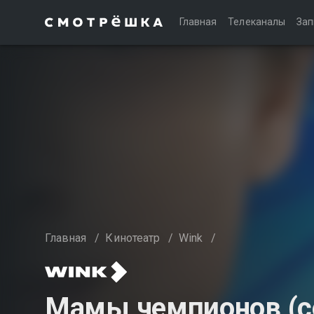
Главная
Телеканалы
Зап
Главная
/
Кинотеатр
/
Wink
/
Мамы чемпионов (се