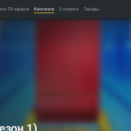
иси ТВ-эфиров
Кинотеатр
О сервисе
Тарифы
зон 1)