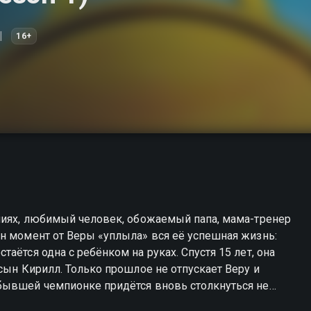
16+
аниях, любимый человек, обожаемый папа, мама-тренер
н момент от Веры «уплыла» вся её успешная жизнь:
аётся одна с ребёнком на руках. Спустя 15 лет, она
сын Кирилл. Только прошлое не отпускает Веру и
бывшей чемпионке придётся вновь столкнуться не
 пойти на всё ради больших побед, но и экс-парнем,