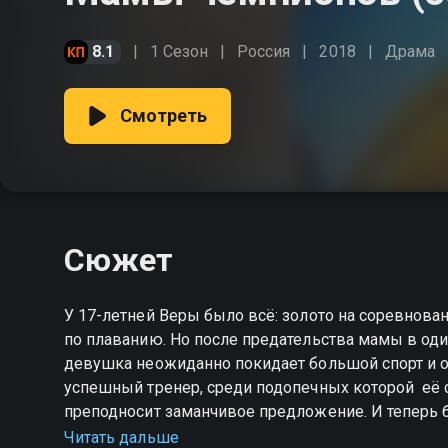
8.1
1 Сезон
Россия
2018
Драма
Смотреть
Сюжет
У 17-летней Веры было всё: золото на соревнов
по плаванию. Но после предательства мамы в оди
девушка неожиданно покидает большой спорт и ост
успешный тренер, среди подопечных которой  её 
преподносит заманчивое предложение. И теперь 
только с коварством собственной матери, готовой
Читать дальше