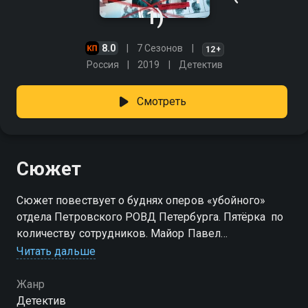
1)
8.0
7 Сезонов
12+
Россия
2019
Детектив
Смотреть
Сюжет
Сюжет повествует о буднях оперов «убойного»
отдела Петровского РОВД Петербурга. Пятёрка  по
количеству сотрудников. Майор Павел
Шапошников, капитаны Дмитрий Красавченко и
Читать дальше
Тимур Бубнов, старший лейтенант Антон Ветров и
лейтенант Владимир Кузьмин. Пять разных
Жанр
характеров, которые сплотил их командир,
Детектив