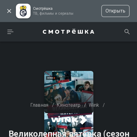
Смотрёшка
Открыть
ТВ, фильмы и сериалы
Главная
/
Кинотеатр
/
Wink
/
Великолепная пятёрка (сезон