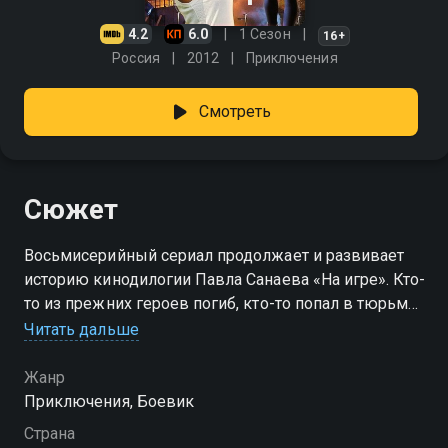
4.2
6.0
1 Сезон
16+
Россия
2012
Приключения
Смотреть
Сюжет
Восьмисерийный сериал продолжает и развивает
историю кинодилогии Павла Санаева «На игре». Кто-
то из прежних героев погиб, кто-то попал в тюрьму
— а значит таинственным высокопоставленным
Читать дальше
силам нужны новые идеальные солдаты для
выполнения их античеловеческих планов. За дело
Жанр
готов взяться только Док. Он жив, он жаждет мести
Приключения, Боевик
и готов на всё. Ничего не изменилось. Люди для
Страна
Дока — грязь, а человеческая жизнь — ничто. Док