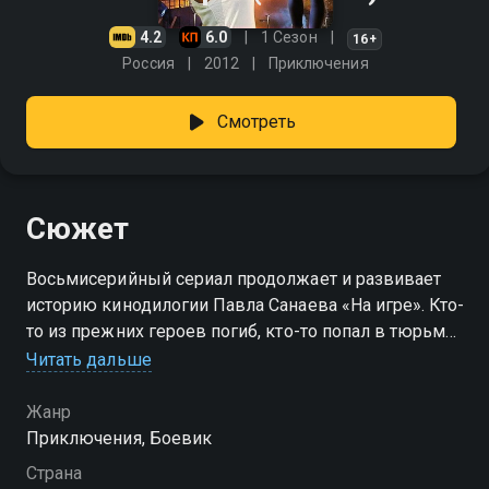
4.2
6.0
1 Сезон
16+
Россия
2012
Приключения
Смотреть
Сюжет
Восьмисерийный сериал продолжает и развивает
историю кинодилогии Павла Санаева «На игре». Кто-
то из прежних героев погиб, кто-то попал в тюрьму
— а значит таинственным высокопоставленным
Читать дальше
силам нужны новые идеальные солдаты для
выполнения их античеловеческих планов. За дело
Жанр
готов взяться только Док. Он жив, он жаждет мести
Приключения, Боевик
и готов на всё. Ничего не изменилось. Люди для
Страна
Дока — грязь, а человеческая жизнь — ничто. Док