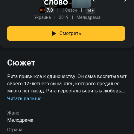
7.0
1 Сезон
16+
Украина
2019
Мелодрама
Смотреть
Сюжет
Рита привыкла к одиночеству. Он сама воспитывает
своего 12-летнего сына, отец которого предал ее
много лет назад. Рита перестала верить в любовь.
Но однажды к ней проявляет интерес Антон -
Читать дальше
популярный актер сериалов. Ему удается растопить
сердце девушки и доказать, что его чувства к ней
Жанр
настоящие. Но невозможно начать новую жизнь не
Мелодрама
попрощавшись с прошлым. Неожиданное
Страна
появление Виктора, отца ее сына, который хочет