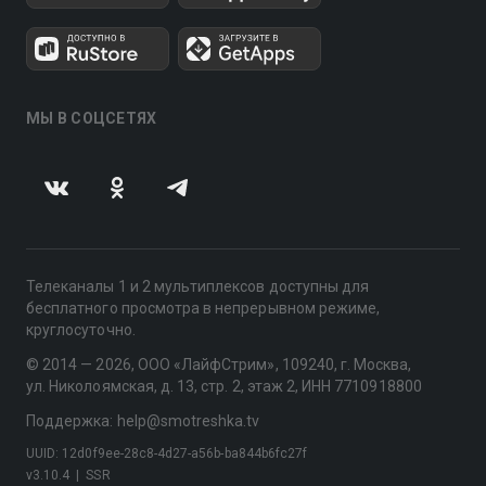
МЫ В СОЦСЕТЯХ
Телеканалы 1 и 2 мультиплексов доступны для
бесплатного просмотра в непрерывном режиме,
круглосуточно.
© 2014 — 2026, ООО «ЛайфСтрим», 109240, г. Москва,
ул. Николоямская, д. 13, стр. 2, этаж 2, ИНН 7710918800
Поддержка: help@smotreshka.tv
UUID: 12d0f9ee-28c8-4d27-a56b-ba844b6fc27f
v3.10.4
|
SSR