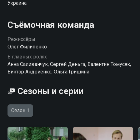
Украина
вновь вернуть ее, не входило в планы Риты...
Посмотреть онлайн 1 сезон сериала Скажи только
Съёмочная команда
слово вы можете совершенно бесплатно в
хорошем HD качестве на Смотрёшке
Режиссёры
Олег Филипенко
В главных ролях
Анна Саливанчук, Сергей Деньга, Валентин Томусяк,
Виктор Андриенко, Ольга Гришина
Сезоны и серии
Сезон 1