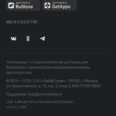
МЫ В СОЦСЕТЯХ
Телеканалы 1 и 2 мультиплексов доступны для
бесплатного просмотра в непрерывном режиме,
круглосуточно.
© 2014 — 2026, ООО «ЛайфСтрим», 109240, г. Москва,
ул. Николоямская, д. 13, стр. 2, этаж 2, ИНН 7710918800
Поддержка: help@smotreshka.tv
UUID: 648fcab2-2f1a-4188-a4d9-b02d19324a61
v3.10.4
|
SSR