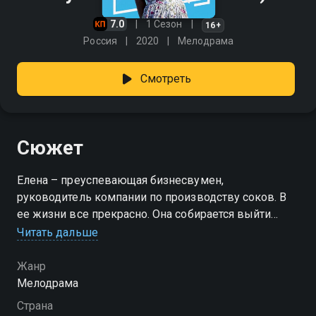
7.0
1 Сезон
16+
Россия
2020
Мелодрама
Смотреть
Сюжет
Елена – преуспевающая бизнесвумен,
руководитель компании по производству соков. В
ее жизни все прекрасно. Она собирается выйти
замуж за успешного предпринимателя Евгения.
Читать дальше
Однажды, спеша к нему на встречу, Елена
становится невольной виновницей ДТП...
Жанр
Мелодрама
Посмотреть онлайн 1 сезон сериала Чужая жизнь
Страна
вы можете совершенно бесплатно в хорошем HD