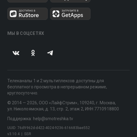
МЫ В СОЦСЕТЯХ
Телеканалы 1 и 2 мультиплексов доступны для
бесплатного просмотра в непрерывном режиме,
круглосуточно.
© 2014 — 2026, ООО «ЛайфСтрим», 109240, г. Москва,
ул. Николоямская, д. 13, стр. 2, этаж 2, ИНН 7710918800
Поддержка: help@smotreshka.tv
UUID: 76d9962d-d422-4024-9236-616683bae552
v3.10.4
|
SSR