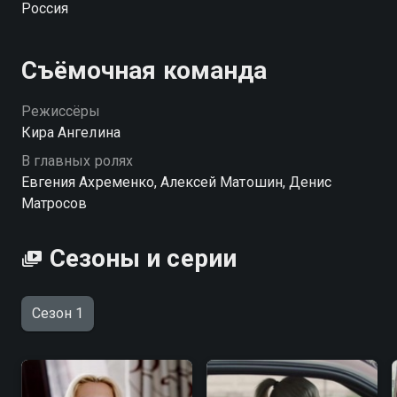
Россия
Посмотреть онлайн 1 сезон сериала Слепой поворот
вы можете совершенно бесплатно в хорошем HD
качестве на Смотрёшке
Съёмочная команда
Режиссёры
Кира Ангелина
В главных ролях
Евгения Ахременко, Алексей Матошин, Денис
Матросов
Сезоны и серии
Сезон 1