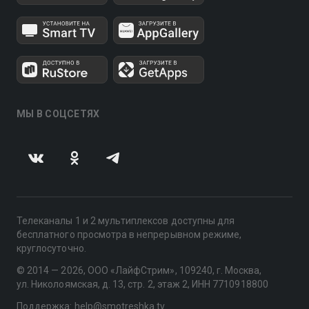
МЫ В СОЦСЕТЯХ
Телеканалы 1 и 2 мультиплексов доступны для
бесплатного просмотра в непрерывном режиме,
круглосуточно.
© 2014 — 2026, ООО «ЛайфСтрим», 109240, г. Москва,
ул. Николоямская, д. 13, стр. 2, этаж 2, ИНН 7710918800
Поддержка: help@smotreshka.tv