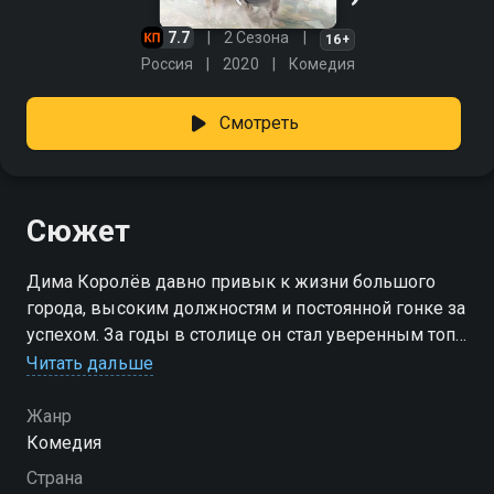
7.7
2 Сезона
16+
Россия
2020
Комедия
Смотреть
Сюжет
Дима Королёв давно привык к жизни большого
города, высоким должностям и постоянной гонке за
успехом. За годы в столице он стал уверенным топ-
менеджером и почти забыл о родном Залещинске,
Читать дальше
который оставил десять лет назад. Теперь ему
приходится вернуться туда с конкретной целью —
Жанр
выкупить местный дом культуры, чтобы на его
Комедия
месте появился современный торговый центр.
Страна
Однако всё оказывается намного сложнее, чем он