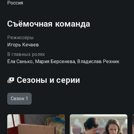
Россия
Посмотреть онлайн 1 сезон сериала Чужой ребенок
вы можете совершенно бесплатно в хорошем HD
Съёмочная команда
качестве на Смотрёшке
Режиссёры
Игорь Кечаев
В главных ролях
Ёла Санько, Мария Берсенева, Владислав Резник
Сезоны и серии
Сезон 1