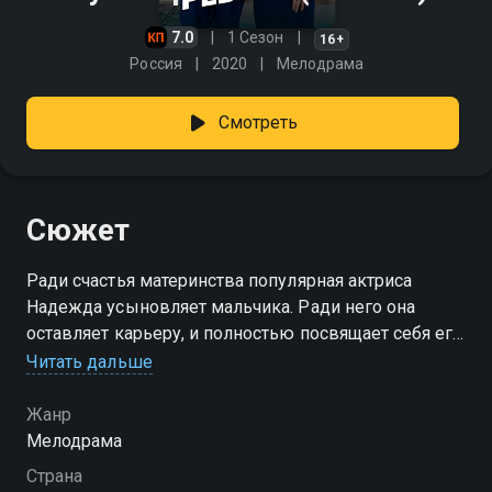
7.0
1 Сезон
16+
Россия
2020
Мелодрама
Смотреть
Сюжет
Ради счастья материнства популярная актриса
Надежда усыновляет мальчика. Ради него она
оставляет карьеру, и полностью посвящает себя его
воспитанию. Но справиться с непростым
Читать дальше
характером сына оказывается тяжело. Директор
школы, Михаил, пытается помочь Наде. Совместное
Жанр
времяпрепровождение сближает их. Несмотря на
Мелодрама
порицание общественности они идут к своему
Страна
счастью...