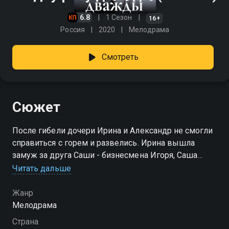
6.8
1 Сезон
16+
Россия
2020
Мелодрама
Смотреть
Сюжет
После гибели дочери Ирина и Александр не смогли
справиться с горем и развелись. Ирина вышла
замуж за друга Саши - бизнесмена Игоря, Саша
тоже устроил свою жизнь с другой женщиной. Но
Читать дальше
время не лечит, и бывшие супруги встречаются
каждый год, чтобы вспоминать малышку.
Жанр
Постепенно Ирина понимает, что любит бывшего
Мелодрама
мужа, и он тоже не может без нее жить. Тайком они
Страна
начинают изменять своим супругам, влюбляясь