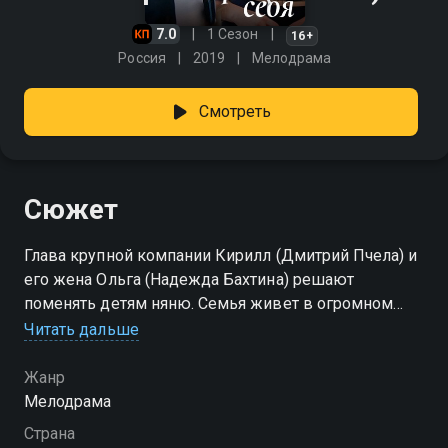
7.0
1 Сезон
16+
Россия
2019
Мелодрама
Смотреть
Сюжет
Глава крупной компании Кирилл (Дмитрий Пчела) и
его жена Ольга (Надежда Бахтина) решают
поменять детям няню. Семья живет в огромном
доме, и Ольге, хоть она и посвящает себя целиком
Читать дальше
мужу и малышам, одной не справиться.
Предыдущая няня категорически не устраивала
Жанр
главу семьи, а Ольга привыкла всегда и во всем
Мелодрама
соглашаться с любимым мужем. И вот в доме
Страна
появляется новая няня Мария. Ольге девушка не