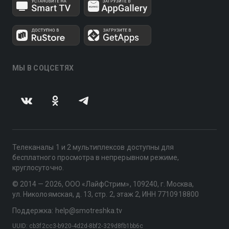
МЫ В СОЦСЕТЯХ
Телеканалы 1 и 2 мультиплексов доступны для
бесплатного просмотра в непрерывном режиме,
круглосуточно.
© 2014 — 2026, ООО «ЛайфСтрим», 109240, г. Москва,
ул. Николоямская, д. 13, стр. 2, этаж 2, ИНН 7710918800
Поддержка: help@smotreshka.tv
UUID: cb3f2cc3-b920-4d2d-8bf2-329d8fb1bb6c