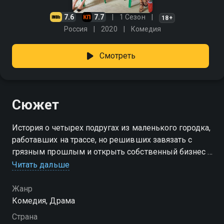
7.6
7.7
1 Сезон
18+
Россия
2020
Комедия
Смотреть
Сюжет
История о четырех подругах из маленького городка,
работавших на трассе, но решивших завязать с
грязным прошлым и открыть собственный бизнес –
в рамках закона.
Читать дальше
Жанр
Комедия, Драма
Страна