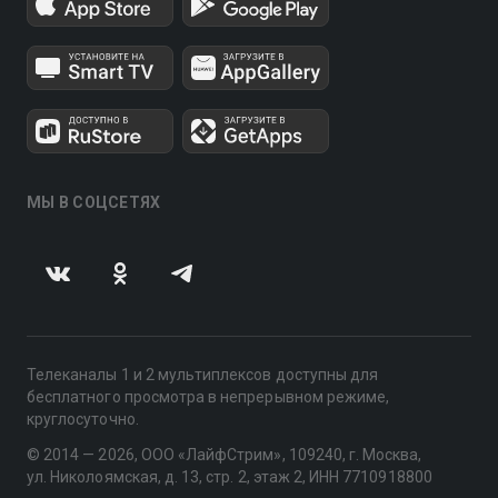
МЫ В СОЦСЕТЯХ
Телеканалы 1 и 2 мультиплексов доступны для
бесплатного просмотра в непрерывном режиме,
круглосуточно.
© 2014 — 2026, ООО «ЛайфСтрим», 109240, г. Москва,
ул. Николоямская, д. 13, стр. 2, этаж 2, ИНН 7710918800