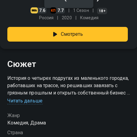
7.6
7.7
1 Сезон
18+
Россия
2020
Комедия
Смотреть
Сюжет
История о четырех подругах из маленького городка,
работавших на трассе, но решивших завязать с
грязным прошлым и открыть собственный бизнес –
в рамках закона.
Читать дальше
Посмотреть онлайн 1 сезон сериала ЧИКИ вы
Жанр
можете совершенно бесплатно в хорошем HD
Комедия, Драма
качестве на Смотрёшке
Страна